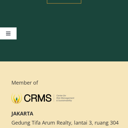
Toggle
Navigation
Beranda
Tentang Kami
Member of
Layanan
Program Pelatihan Manajemen Risiko
JAKARTA
Gedung Tifa Arum Realty, lantai 3, ruang 304
Aplikasi Sistem Manajemen Risiko