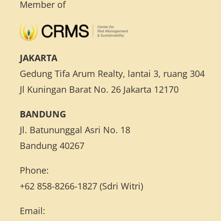
Member of
Layanan
Program Pelatihan Manajemen Risiko
JAKARTA
Gedung Tifa Arum Realty, lantai 3, ruang 304
Aplikasi Sistem Manajemen Risiko
Jl Kuningan Barat No. 26 Jakarta 12170
Kontak Kami
BANDUNG
Jl. Batununggal Asri No. 18
Bandung 40267
Phone:
+62 858-8266-1827 (Sdri Witri)
Email: