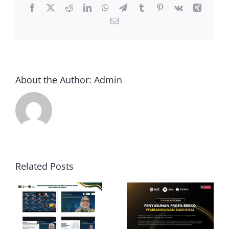
Facebook
X
Reddit
LinkedIn
WhatsApp
Telegram
Tumblr
Pinterest
Vk
Xing
Email
About the Author:
Admin
Related Posts