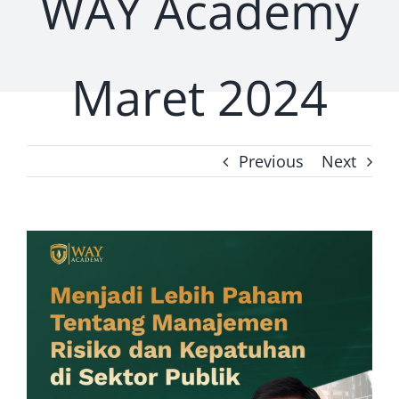
WAY Academy
Prosiding
Maret 2024
Kontak Kami
Previous
Next
View
Larger
Image