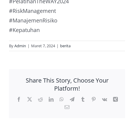
#PelatihanTheWAY2024
#RiskManagement
#ManajemenRisiko
#Kepatuhan
By
Admin
|
Maret 7, 2024
|
berita
Share This Story, Choose Your
Platform!
Facebook
X
Reddit
LinkedIn
WhatsApp
Telegram
Tumblr
Pinterest
Vk
Xing
Email