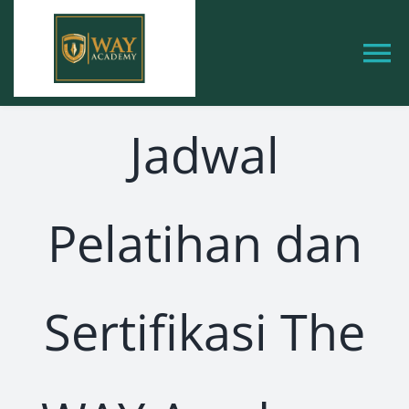
Skip
to
To
content
Na
Beranda
Jadwal
Tentang Kami
Pelatihan dan
Layanan
Artikel
Sertifikasi The
Berita