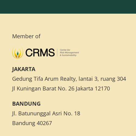
Beranda
Tentang Kami
Member of
Layanan
Program Pelatihan Manajemen Risiko
JAKARTA
Gedung Tifa Arum Realty, lantai 3, ruang 304
Aplikasi Sistem Manajemen Risiko
Jl Kuningan Barat No. 26 Jakarta 12170
Kontak Kami
BANDUNG
Jl. Batununggal Asri No. 18
Bandung 40267