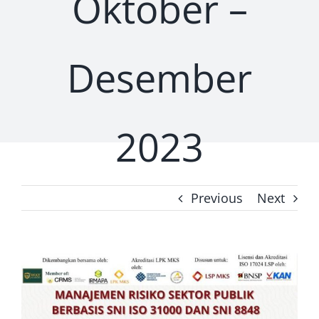
Oktober –
Prosiding
Desember
Kontak Kami
2023
Previous
Next
View
Larger
Image