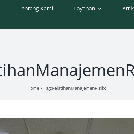
Tentang Kami
Layanan
Artik
tihanManajemenR
Home
Tag:
PelatihanManajemenRisiko