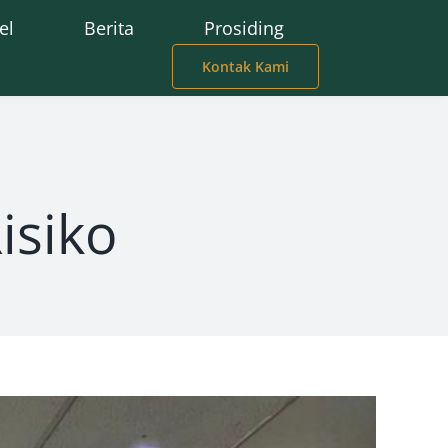
el
Berita
Prosiding
Kontak Kami
isiko