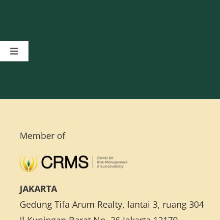
Toggle
Navigation
Beranda
Tentang Kami
Member of
Layanan
Program Pelatihan Manajemen Risiko
JAKARTA
Gedung Tifa Arum Realty, lantai 3, ruang 304
Aplikasi Sistem Manajemen Risiko
Jl Kuningan Barat No. 26 Jakarta 12170